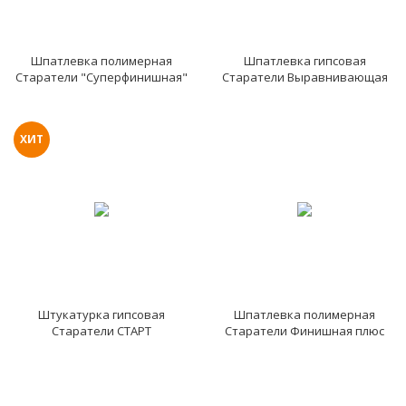
Шпатлевка полимерная
Шпатлевка гипсовая
Старатели "Суперфинишная"
Старатели Выравнивающая
паста
ХИТ
Штукатурка гипсовая
Шпатлевка полимерная
Старатели СТАРТ
Старатели Финишная плюс
Влагостойкая